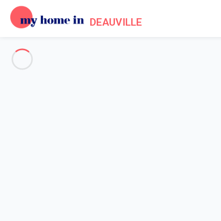
DEAUVILLE
Deauville and surroundings
-
Votre recherche
SEARCH
Vos filtres
Appliquer
Arriving