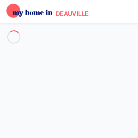
DEAUVILLE
Deauville and surroundings
-
Votre recherche
SEARCH
Vos filtres
Appliquer
Arriving