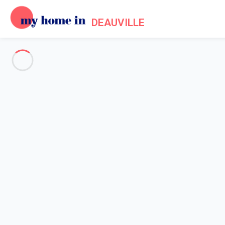
DEAUVILLE
Deauville and surroundings
-
Votre recherche
SEARCH
Vos filtres
Appliquer
Arriving