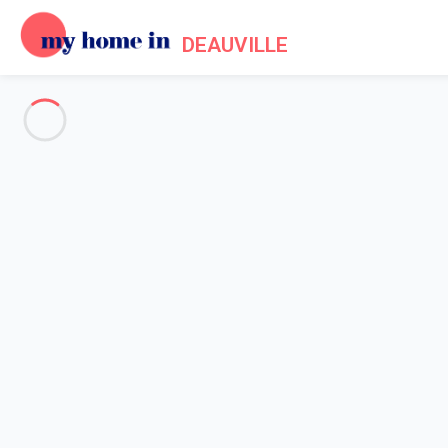
DEAUVILLE
Deauville and surroundings
-
Votre recherche
SEARCH
Vos filtres
Appliquer
Arriving