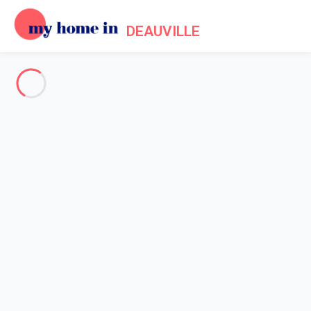
DEAUVILLE
Deauville and surroundings
-
Votre recherche
SEARCH
Vos filtres
Appliquer
Arriving